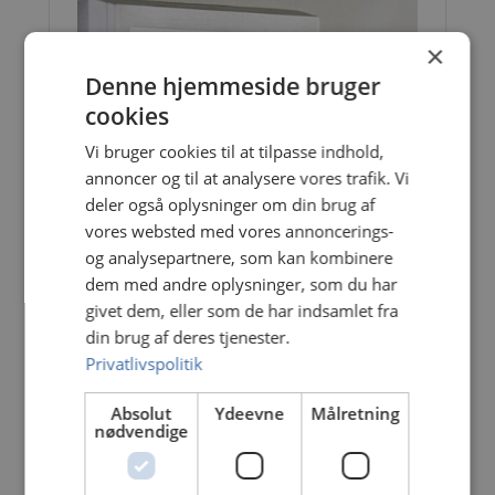
×
Denne hjemmeside bruger
cookies
Vi bruger cookies til at tilpasse indhold,
annoncer og til at analysere vores trafik. Vi
deler også oplysninger om din brug af
Alarmsystem erhverv
vores websted med vores annoncerings-
og analysepartnere, som kan kombinere
Rask El Service ApS er specialister i
dem med andre oplysninger, som du har
alarmsystemer til private og erhverv.
givet dem, eller som de har indsamlet fra
Kontakt os i dag på 📞 54 60 60 55 eller på
din brug af deres tjenester.
✉️ info@rask-el.dk og vi kontakter dig
Privatlivspolitik
hurtigst muligt...
Absolut
Ydeevne
Målretning
Læs mere
nødvendige