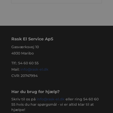
Rask El Service ApS
Gasværksvej 10
4930 Maribo
Tlf.:
54 60 60 55
Mail:
info@rask-el.dk
CVR: 20747994
Har du brug for hjælp?
Skriv til os på
info@rask-el.dk
eller ring
54 60 60
55
hvis du har spørgsmål - vi er altid klar til at
hjælpe!