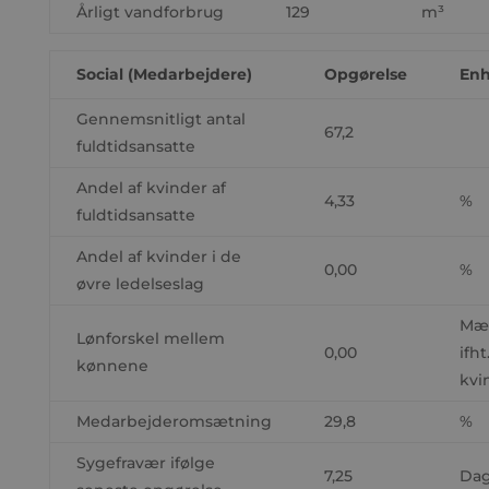
Årligt vandforbrug
129
m³
Social
(Medarbejdere)
Opgørelse
En
Gennemsnitligt antal
67,2
fuldtidsansatte
Andel af kvinder af
4,33
%
fuldtidsansatte
Andel af kvinder i de
0,00
%
øvre ledelseslag
Mæ
Lønforskel mellem
0,00
ifht
kønnene
kvi
Medarbejderomsætning
29,8
%
Sygefravær ifølge
7,25
Dag