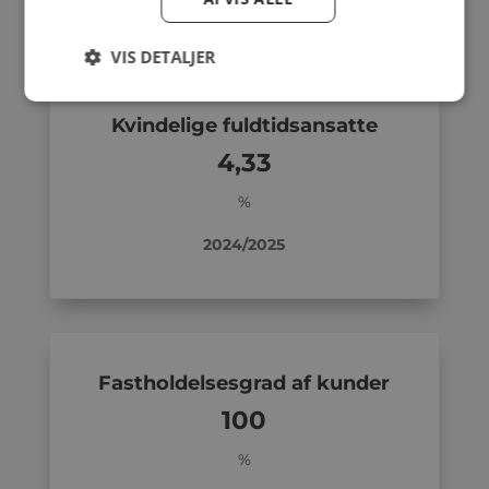
VIS DETALJER
Kvindelige fuldtidsansatte
4,33
%
2024/2025
Fastholdelsesgrad af kunder
100
%