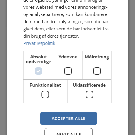
vores websted med vores annoncerings-
Medarbejdere og kunder
og analysepartnere, som kan kombinere
Vores medarbejdere er kendetegnet af
dem med andre oplysninger, som du har
indgående engagement, høj trivsel og med
givet dem, eller som de har indsamlet fra
din brug af deres tjenester.
gode relationer mellem kolleger og ledelse.
Privatlivspolitik
Vores kunder opleves som tillidsfulde, loyale
kunder, hvor kvalitet, pålidelighed og hurtig
Absolut
Ydeevne
Målretning
nødvendige
kundeservice er fokuspunkter.
Funktionalitet
Uklassificerede
Fuldtidsansatte (FTE)
67,2
ACCEPTER ALLE
2024/2025
AFVIS ALLE