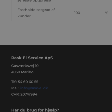
seneste opgørelse
Fastholdelsesgrad af
100
%
kunder
Rask El Service ApS
Gasværksvej 10
4930 Maribo
Tlf.:
54 60 60 55
Mail:
info@rask-el.dk
CVR: 20747994
Har du brug for hjælp?