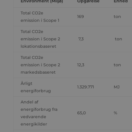
Environment
(Miljø)
Opgørelse
Enhed
Total CO2e
169
ton
emission i Scope 1
Total CO2e
emission i Scope 2
7,3
ton
lokationsbaseret
Total CO2e
emission i Scope 2
12,3
ton
markedsbaseret
Årligt
1.329.771
MJ
energiforbrug
Andel af
energiforbrug fra
65,0
%
vedvarende
energikilder