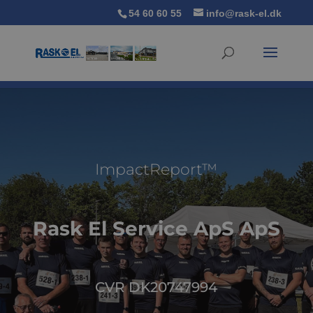
54 60 60 55
info@rask-el.dk
ImpactReport™
Rask El Service ApS ApS
CVR DK20747994