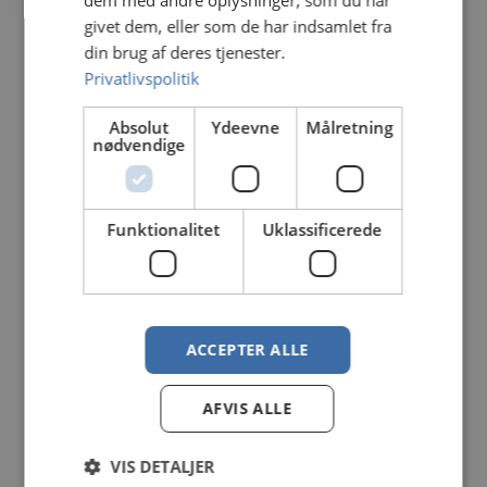
dem med andre oplysninger, som du har
givet dem, eller som de har indsamlet fra
Total
din brug af deres tjenester.
projektering
Privatlivspolitik
Lokal
Absolut
Ydeevne
Målretning
nødvendige
forankret
Brandteknik
Funktionalitet
Uklassificerede
og sikring
Læs vores nyeste ESG rapport
ACCEPTER ALLE
AFVIS ALLE
VIS DETALJER