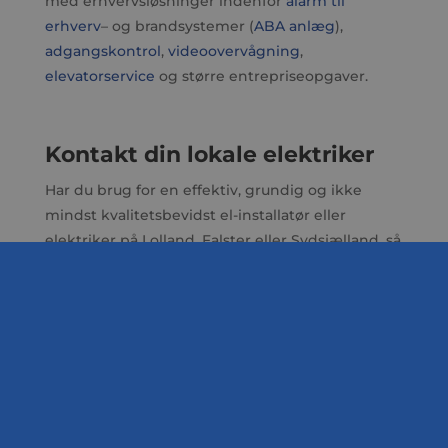
med erhvervsløsninger indenfor
alarm til
erhverv
– og brandsystemer (
ABA anlæg
),
adgangskontrol
,
videoovervågning
,
elevatorservice
og større entrepriseopgaver.
Kontakt din lokale elektriker
​Har du brug for en effektiv, grundig og ikke
mindst kvalitetsbevidst el-installatør eller
elektriker på Lolland, Falster eller Sydsjælland, så
står vi klar til at rykke hurtigt ud.
Kontakt os i
dag på ☎
54 60 60 55
eller
info@rask-el.dk
Kontakt os