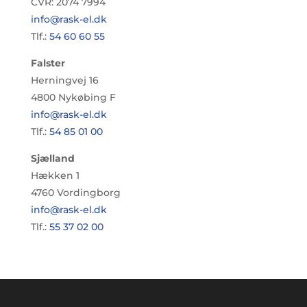
CVR: 2074 7994
info@rask-el.dk
Tlf.:
54 60 60 55
Falster
Herningvej 16
4800 Nykøbing F
info@rask-el.dk
Tlf.:
54 85 01 00
Sjælland
Hækken 1
4760 Vordingborg
info@rask-el.dk
Tlf.:
55 37 02 00