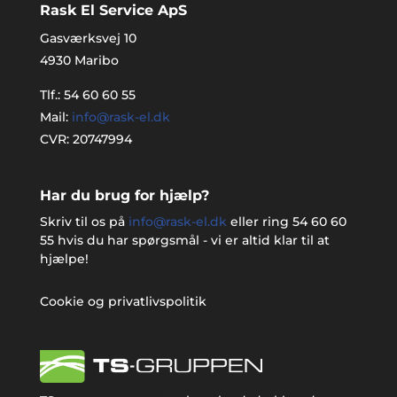
Rask El Service ApS
Gasværksvej 10
4930 Maribo
Tlf.:
54 60 60 55
Mail:
info@rask-el.dk
CVR: 20747994
Har du brug for hjælp?
Skriv til os på
info@rask-el.dk
eller ring
54 60 60
55
hvis du har spørgsmål - vi er altid klar til at
hjælpe!
Cookie og privatlivspolitik