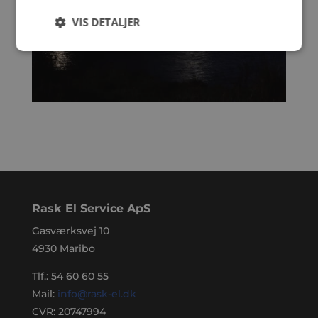
VIS DETALJER
Rask El Service ApS
Gasværksvej 10
4930 Maribo
Tlf.:
54 60 60 55
Mail:
info@rask-el.dk
CVR: 20747994