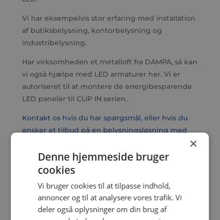
Vi har eksempelvis stor erfaring med installation
af butiksbelysning, kontorbelysning og
industribelysning.
Har virksomheden et metalloft fra DAMPA, så kan
vi også hjælpe med LED armaturer her. Vi er
autoriseret til at montere de energibesparende
LED paneler til CLIP IN serien.
Kontakt os hvis du har spørgsmål, eller hvis du
ønsker et tilbud på en belysningsløsning med
×
LED
Denne hjemmeside bruger
cookies
Vi bruger cookies til at tilpasse indhold,
annoncer og til at analysere vores trafik. Vi
deler også oplysninger om din brug af